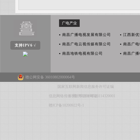
广电产业
▪
南昌广播电视发展有限公司
▪
江西新优
▪
南昌广电云视传媒有限公司
▪
南昌广电
支持IPV6 √
▪
南昌地铁电视有限公司
▪
南昌广播
赣公网安备 36010802000064号
国家互联网新闻信息服务许可证编
信息网络传播视听节目许可证:114320001
号:36120190016
赣ICP备10200922号-1