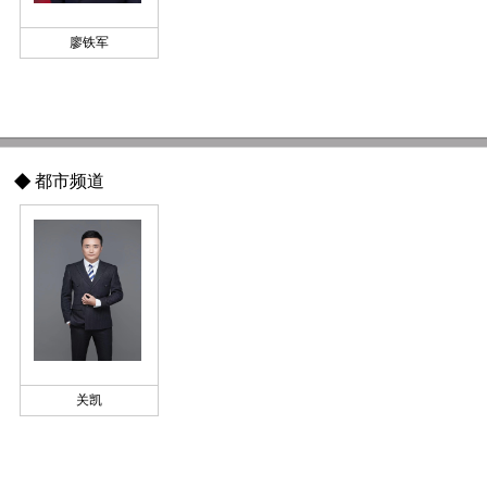
廖铁军
◆
都市频道
关凯