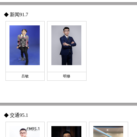
◆
新闻91.7
吕敏
明修
◆
交通95.1