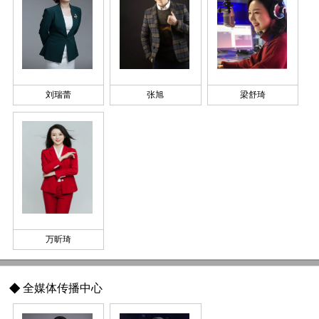
刘瑞蕾
张旭
梁舒琦
万昕琦
◆
全媒体传播中心