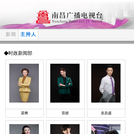
新闻
主持人
◆
时政新闻部
梁爽
雷婧
袁昌盛