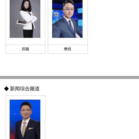
郑颖
樊煜
◆
新闻综合频道