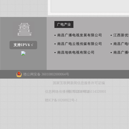
广电产业
▪
南昌广播电视发展有限公司
▪
江西新优
▪
南昌广电云视传媒有限公司
▪
南昌广电
支持IPV6 √
▪
南昌地铁电视有限公司
▪
南昌广播
赣公网安备 36010802000064号
国家互联网新闻信息服务许可证编
信息网络传播视听节目许可证:114320001
号:36120190016
赣ICP备10200922号-1