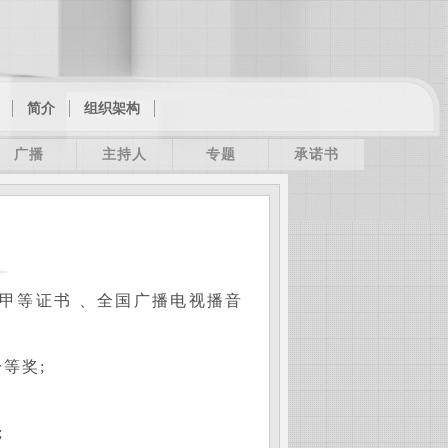
简介
组织架构
广播
主持人
专题
承诺书
级甲等证书 、全国广播电视播音
等奖;
;