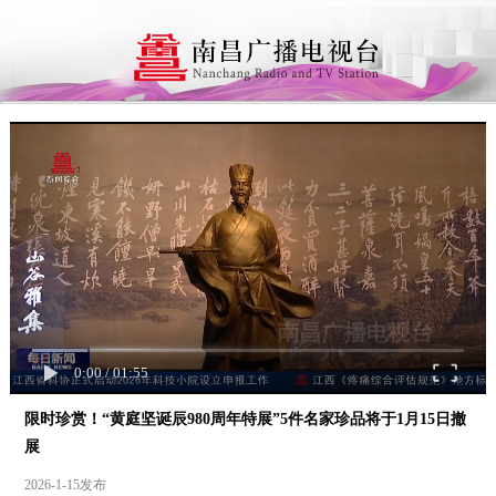
0:00
/
01:55
限时珍赏！“黄庭坚诞辰980周年特展”5件名家珍品将于1月15日撤
展
2026-1-15发布