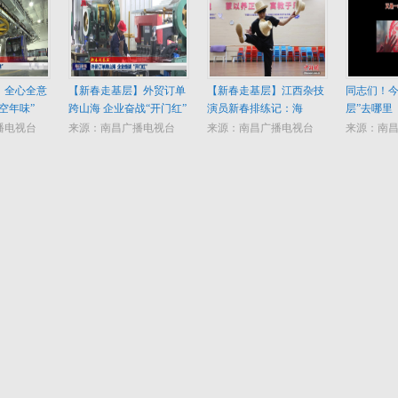
】全心全意
【新春走基层】外贸订单
【新春走基层】江西杂技
同志们！今
空年味”
跨山海 企业奋战“开门红”
演员新春排练记：海
层”去哪里
外“赶场”贺新春
播电视台
来源：南昌广播电视台
来源：南昌广播电视台
来源：南